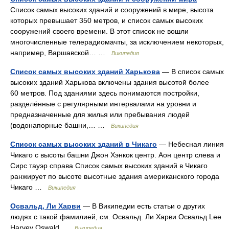
Список самых высоких зданий и сооружений в мире, высота
которых превышает 350 метров, и список самых высоких
сооружений своего времени. В этот список не вошли
многочисленные телерадиомачты, за исключением некоторых,
например, Варшавской… …
Википедия
Список самых высоких зданий Харькова
— В список самых
высоких зданий Харькова включены здания высотой более
60 метров. Под зданиями здесь понимаются постройки,
разделённые с регулярными интервалами на уровни и
предназначенные для жилья или пребывания людей
(водонапорные башни,… …
Википедия
Список самых высоких зданий в Чикаго
— Небесная линия
Чикаго с высоты башни Джон Хэнкок центр. Аон центр слева и
Сирс тауэр справа Список самых высоких зданий в Чикаго
ранжирует по высоте высотные здания американского города
Чикаго …
Википедия
Освальд, Ли Харви
— В Википедии есть статьи о других
людях с такой фамилией, см. Освальд. Ли Харви Освальд Lee
Harvey Oswald …
Википедия